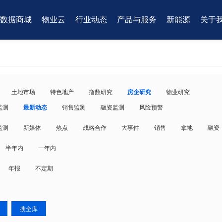
数据商城
物业云
行业动态
产品与服务
新能源
关于
土地市场
特色地产
指数研究
房企研究
物业研究
监测
最新动态
销售监测
融资监测
风险预警
监测
新媒体
热点
战略合作
大事件
销售
拿地
融资
半年内
一年内
年报
不定期
搜全库