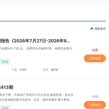
清除条件
《中国房地产企业资讯监测报告《2026年7月27日-2026年8月2日》
金额544.75亿元。 品牌房企共融资4笔，融资总金额为
免费
立即阅读
拿地
下载
1140
浏览
8519
2026年1-5月全国房地产开发经营数据解读
413期
所下降，中海地产月销151.1亿元夺冠 融资投资：房企非
￥20
房企拿地城市集中在杭州、北京、福州等城市 重大事项：
项目
立即购买
拿地