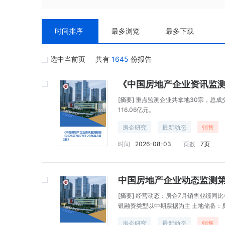
时间排序
最多浏览
最多下载
选中当前页
共有
1645
份报告
[摘要]
重点监测企业共拿地30宗，总成交
116.06亿元。
房企研究
最新动态
销售
时间
2026-08-03
页数
7页
中国房地产企业动态监测第
[摘要]
经营动态：房企7月销售业绩同比有
银融资类型以中期票据为主 土地储备：
远洋建管代建代销大连久隆机械厂住宅
房企研究
最新动态
销售