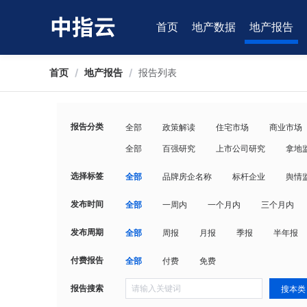
首页
地产数据
地产报告
首页
/
地产报告
/
报告列表
报告分类
全部
政策解读
住宅市场
商业市场
全部
百强研究
上市公司研究
拿地
选择标签
全部
品牌房企名称
标杆企业
舆情
发布时间
全部
一周内
一个月内
三个月内
发布周期
全部
周报
月报
季报
半年报
付费报告
全部
付费
免费
报告搜索
搜本类