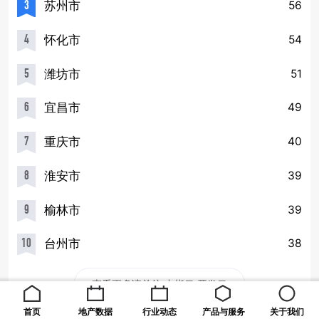
3
苏州市
56
4
怀化市
54
5
潍坊市
51
6
宜昌市
49
7
重庆市
40
8
淮安市
39
9
榆林市
39
10
台州市
38
查看更多请前往 中指云·开发云
首页
地产数据
行业动态
产品与服务
关于我们