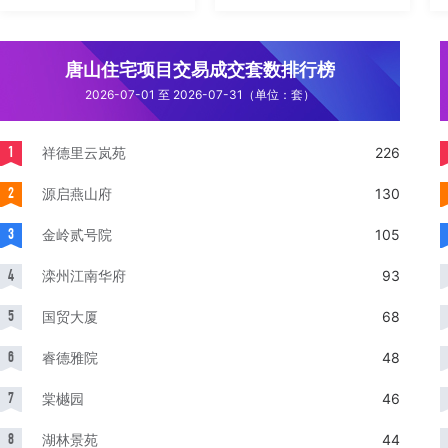
唐山住宅项目交易成交套数排行榜
2026-07-01 至 2026-07-31（单位：套）
1
祥德里云岚苑
226
2
源启燕山府
130
3
金岭贰号院
105
4
滦州江南华府
93
5
国贸大厦
68
6
睿德雅院
48
7
棠樾园
46
8
湖林景苑
44