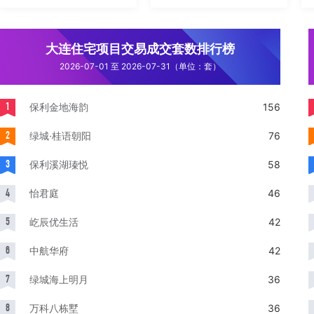
大连住宅项目交易成交套数排行榜
2026-07-01 至 2026-07-31（单位：套）
1
保利金地海韵
156
2
绿城·桂语朝阳
76
3
保利溪湖瑧悦
58
4
怡君庭
46
5
屹辰优生活
42
6
中航华府
42
7
绿城海上明月
36
8
万科八栋墅
36