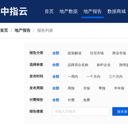
首页
地产数据
地产报告
数据商城
首页
/
地产报告
/
报告列表
报告分类
全部
政策解读
住宅市场
商业市场
选择标签
全部
品牌房企名称
标杆企业
舆情
发布时间
全部
一周内
一个月内
三个月内
发布周期
全部
周报
月报
季报
半年报
付费报告
全部
付费
免费
报告搜索
搜本类