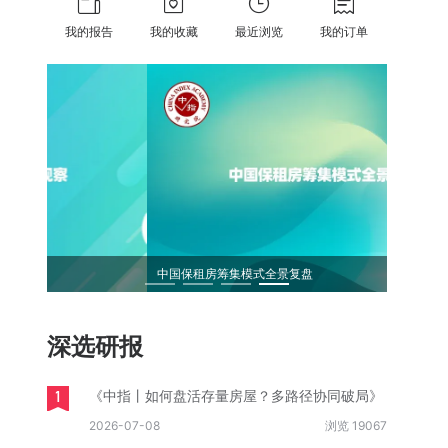
我的报告
我的收藏
最近浏览
我的订单
中国保租房筹集模式全景复盘
《求是》
深选研报
1
《中指丨如何盘活存量房屋？多路径协同破局》
2026-07-08
浏览 19067