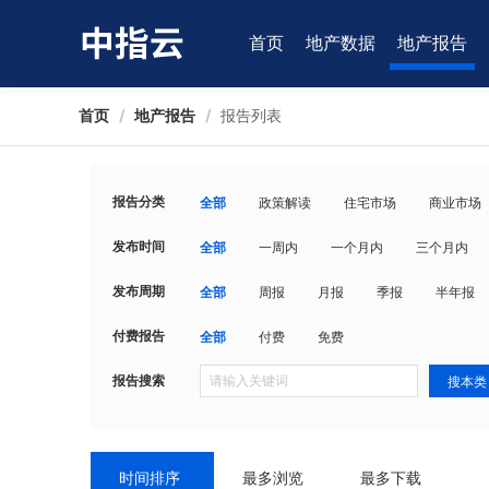
首页
地产数据
地产报告
首页
/
地产报告
/
报告列表
报告分类
全部
政策解读
住宅市场
商业市场
发布时间
全部
一周内
一个月内
三个月内
发布周期
全部
周报
月报
季报
半年报
付费报告
全部
付费
免费
报告搜索
搜本类
时间排序
最多浏览
最多下载