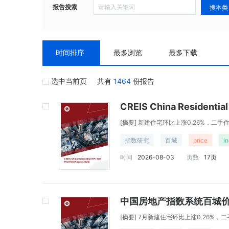
报告搜索
搜本类
时间排序
最多浏览
最多下载
选中当前页
共有
1464
份报告
CREIS China Residentia
[摘要]
新建住宅环比上涨0.26%，二手住
指数研究
百城
price
i
时间
2026-08-03
页数
17页
中国房地产指数系统百城价
[摘要]
7月新建住宅环比上涨0.26%，二