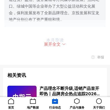
口、绿城中国等企业举办了大型公益活动和文化展
会，保利发展发布了全新品牌理念。京投发展和宝龙
地产分别公布了资产重组和境..
本月导读
展开全文
举报
房企积极推出新产品，通过产品内卷叠加完善“学铁商”配套实现
快速去化。部分房企数十年参与公益造林，加强在环境保护、生
相关资讯
态多样性保护等领域的投入，承担房企的社会责任。同时，部分
房企持续开展业主活动，丰富业主生活；组织各类员工活动，增
产品理念不断升级,适销产品首开
即热丨品牌房企热点追踪202605
强员工的凝聚力。当前，房企也在通过积极化债、盘活存量、出
期
2026-06-03 10:16:53
清
质
重
资产
等形式谋求新的发展。
首页
地产数据
行业动态
产品与服务
关于我们