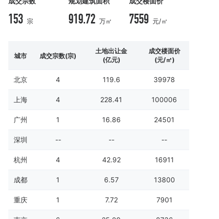
成交宗数
规划建筑面积
成交楼面价
153
919.72
7559
宗
万㎡
元/㎡
土地出让金
成交楼面价
城市
成交宗数(宗)
(亿元)
(元/㎡)
北京
4
119.6
39978
上海
4
228.41
100006
广州
1
16.86
24501
深圳
--
--
--
杭州
4
42.92
16911
成都
1
6.57
13800
重庆
1
7.72
7901