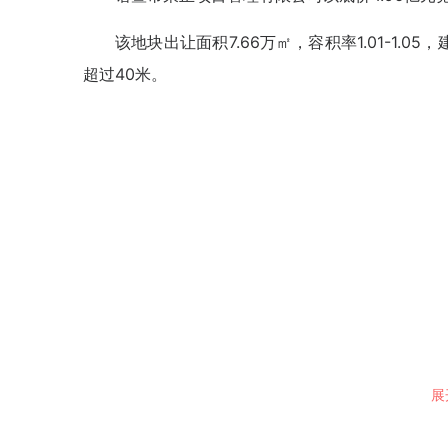
该地块出让面积7.66万㎡，容积率1.01-1.0
超过40米。
展