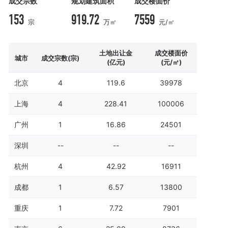
成交宗数
规划建筑面积
成交楼面价
153
919.72
7559
宗
万㎡
元/㎡
土地出让金
成交楼面价
城市
成交宗数(宗)
(亿元)
(元/㎡)
北京
4
119.6
39978
上海
4
228.41
100006
广州
1
16.86
24501
深圳
--
--
--
杭州
4
42.92
16911
成都
1
6.57
13800
重庆
1
7.72
7901