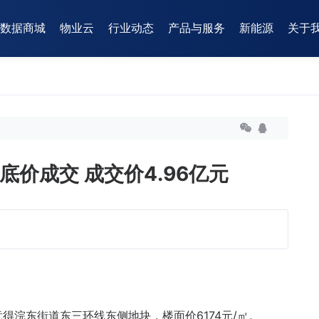
数据商城
物业云
行业动态
产品与服务
新能源
关于
价成交 成交价4.96亿元
竞得浣东街道东三环线东侧地块，楼面价6174元/㎡。