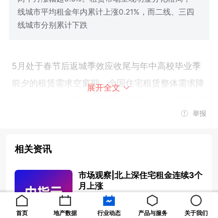
线城市平均租金年内累计上涨0.21%，而二线、三四
线城市分别累计下跌
5月处于春节后返城季效应收尾与年中高校毕业季
前夕的
租赁需求空窗期
，全国住宅租赁整体需求降
展开全文
温，50城租金环比小幅回落，但跌幅位居近三年同
举报
期最低水平；城市间分化进一步加剧，北京、上
海、深圳、天津等地租金修复能力持续显现。
相关资讯
市场观察|北上深住宅租金连续3个
月上涨
2026-06-06 08:16:06
首页
地产数据
行业动态
产品与服务
关于我们
5月50城住宅租金延续环比下跌态势，跌幅居近三