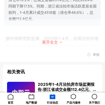
同期下降17.5%。同期，浙江省法拍市场活跃度居全国
前列，1-4月累计成交4518套（清仓率46.6%），总
金额112.4亿元。
据中指研究院监测，2025年1-4月，全国法拍市场
展开全文
累计挂拍各类房源26.95万套，成交5.17万套，清
举报
仓率19.2%，总成交金额831.4亿元，同比2024年
同期下降17.5%。同期，浙江省法拍市场活跃度居
相关资讯
全国前列，1-4月累计成交4518套（清仓率
46.6%），总金额112.4亿元。
2025年1-4月法拍房市场监测报
告:浙江省成交金额112.4亿元、清
仓率46.6%,杭州、温州领跑
重点监测省市：浙江省法拍房市场趋势
2025-05-09 17:29:37
首页
地产数据
行业动态
产品与服务
关于我们