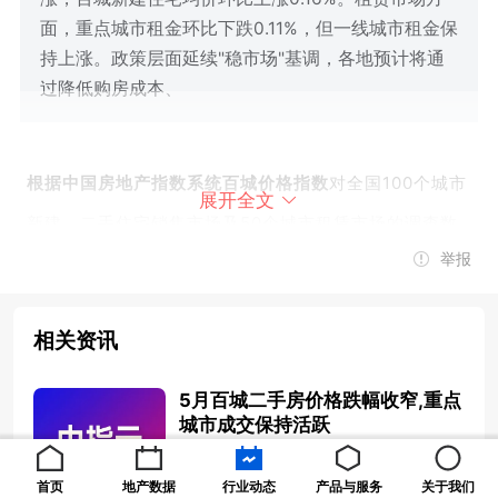
面，重点城市租金环比下跌0.11%，但一线城市租金保
持上涨。政策层面延续"稳市场"基调，各地预计将通
过降低购房成本、
根据中国房地产指数系统百城价格指数
对全国100个城市
展开全文
新建、二手住宅销售市场及50个城市租赁市场的调查数
举报
据：2026年5月，二手房市场保持较高活跃度，热度持
续性强于往年同期，
百城二手住宅均价
为12692元/平方
相关资讯
米，环比下跌0.32%，跌幅较上月收窄0.14个百分点，
同比下跌7.99%，较上月收窄0.35个百分点。核心城市
5月百城二手房价格跌幅收窄,重点
中，上海二手房价格已连续3个月上涨。
新房方面
，5月
城市成交保持活跃
2026-06-01 08:15:55
百城新建住宅均价
为17156元/平方米，环比上涨
首页
地产数据
行业动态
产品与服务
关于我们