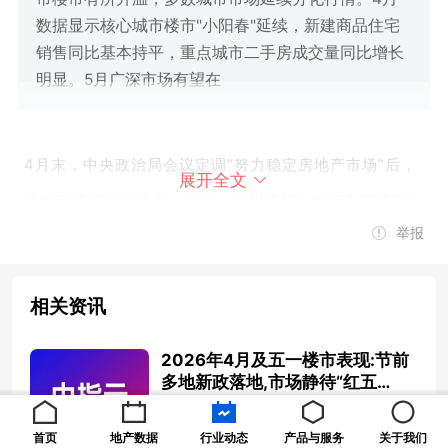
数据显示核心城市楼市"小阳春"延续，新建商品住宅
销售同比基本持平，重点城市二手房成交量同比增长
明显。5月广深市场有望在
4月末，中央政治局会议定调“努力稳定房地产市场”后，
展开全文
各地政策端明显发力。深圳、广州等核心城市在节前密集
举报
出台楼市新政，涵盖核心区限购松绑、公积金提额、购房
补贴等多项举措。“五一”假期，广深等核心城市在新政带
相关资讯
动下楼市有所升温，多数城市市场延续前期分化行情。
2026年4月及五一楼市表现:节前
从4月数据来看，核心城市楼市“小阳春”行情延续，新建
多地新政落地,市场静待“红五
月”行情
2026-05-06 17:16:33
商品住宅销售面积同比基本持平，重点城市二手房成交量
首页
地产数据
行业动态
产品与服务
关于我们