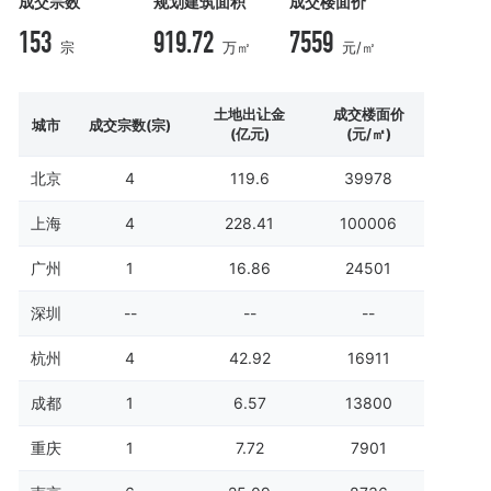
成交宗数
规划建筑面积
成交楼面价
153
919.72
7559
宗
万㎡
元/㎡
土地出让金
成交楼面价
城市
成交宗数(宗)
(亿元)
(元/㎡)
北京
4
119.6
39978
上海
4
228.41
100006
广州
1
16.86
24501
深圳
--
--
--
杭州
4
42.92
16911
成都
1
6.57
13800
重庆
1
7.72
7901