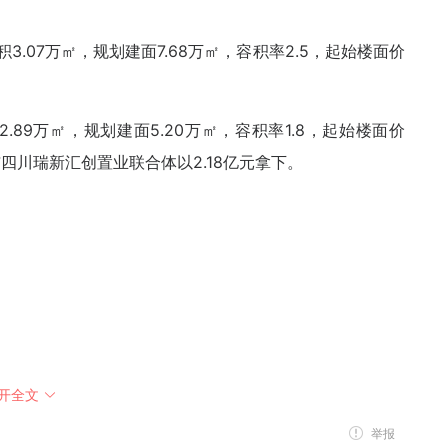
让面积3.07万㎡，规划建面7.68万㎡，容积率2.5，起始楼面价
。
面积2.89万㎡，规划建面5.20万㎡，容积率1.8，起始楼面价
四川瑞新汇创置业联合体以2.18亿元拿下。
开全文
举报