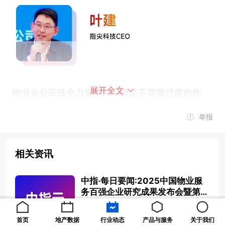
展开全文
物业企业应该全力拥抱AI，但是不需要过度的焦
虑，不焦虑不等于不作为，我们需要用更科学的方
举报
式拥抱AI。
相关资讯
第一，技术为骨。技术是一个基本的底座，早期信
息化、数字化的时候企业构建了大量的平台，现在
中指·每日要闻:2025中国物业服
务百强企业研究成果发布会暨第十
需要联合数据形成AI的闭环。在新的AI技术架构的
八届中国物业服务百强企业家论坛
2025-04-19 08:40:00
召开
基础上建立自己的AI中台。以便后续快速验证场景
首页
地产数据
行业动态
产品与服务
关于我们