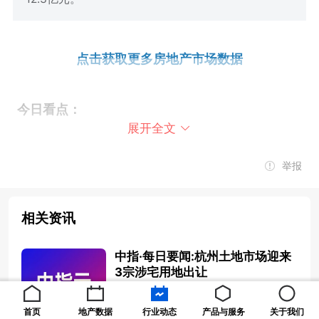
点击获取更多房地产市场数据
今日看点：
展开全文
黄石新城产投：拟发行3年期人民币债券 最终指导
举报
价6.4%
相关资讯
金隅：山樾嘉园公租房资产支持专项计划项目状态
中指·每日要闻:杭州土地市场迎来
更新为“已受理”
3宗涉宅用地出让
2025-02-26 08:30:00
杭州：建发集团以总价9.50亿元竞得杭州一宗宅
首页
地产数据
行业动态
产品与服务
关于我们