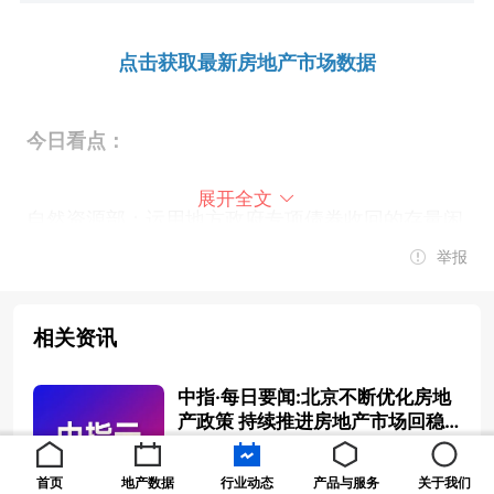
点击获取最新房地产市场数据
今日看点：
展开全文
自然资源部：运用地方政府专项债券收回的存量闲
置土地原则上当年不再用于房地产开发
举报
成都市高新区、龙泉驿区：购房消费补贴11月11日
相关资讯
起申领
中指·每日要闻:北京不断优化房地
产政策 持续推进房地产市场回稳
向好
武汉地铁集团：拟发行10亿可续期公司债券，基础
2025-01-15 08:30:00
首页
地产数据
行业动态
产品与服务
关于我们
期限为5年