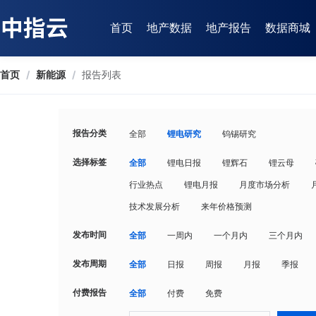
首页
地产数据
地产报告
数据商城
首页
/
新能源
/
报告列表
报告分类
全部
锂电研究
钨锡研究
选择标签
全部
锂电日报
锂辉石
锂云母
行业热点
锂电月报
月度市场分析
技术发展分析
来年价格预测
发布时间
全部
一周内
一个月内
三个月内
发布周期
全部
日报
周报
月报
季报
付费报告
全部
付费
免费