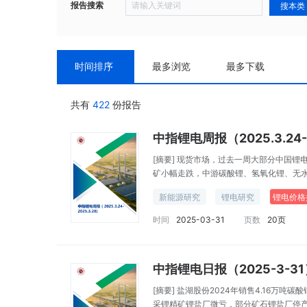
报告搜索
搜本类
时间排序
最多浏览
最多下载
共有
422
份报告
中指锂电周报（2025.3.24-2
[摘要]
现货市场，过去一周大部分中国锂
矿小幅走跌，中游碳酸锂、氢氧化锂、无
格持稳运行。
新能源研究
锂电研究
锂电价格
时间
2025-03-31
页数
20页
[摘要]
盐湖股份2024年销售4.16万吨碳
采锂精矿锂盐厂微亏，部分矿石锂盐厂停