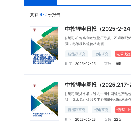
共有
672
份报告
[摘要]
矿价高企致锂盐厂亏损，不强制配
期，电碳和铁锂价格走低
新能源研究
锂电研究
电碳铁锂
时间
2025-02-25
页数
16页
中指锂电周报（2025.2.17-20
[摘要]
现货市场，过去一周中国锂电产品
锂、无水氯化锂以及下游磷酸铁锂价格走
新能源研究
锂电研究
锂精矿上
时间
2025-02-25
页数
22页