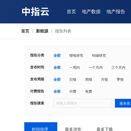
首页
地产数据
地产报告
首页
/
新能源
/
报告列表
报告分类
全部
锂电研究
钨锡研究
发布时间
全部
一周内
一个月内
三个月内
发布周期
全部
日报
周报
月报
季报
付费报告
全部
付费
免费
报告搜索
搜本类
时间排序
最多浏览
最多下载