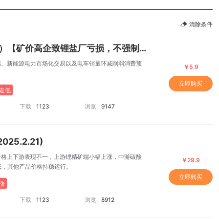
清除条件
中指锂电日报（2025-2-24）【矿价高企致锂盐厂亏损，不强制配储、新能源电力市场化交易以及电车销量环减削弱消费预期，电碳和铁锂价格走低】
储、新能源电力市场化交易以及电车销量环减削弱消费预
￥5.9
立即购买
走低
下载
1123
浏览
9147
25.2.21)
价格上下游表现不一，上游锂精矿端小幅上涨，中游碳酸
￥29.9
低，其他产品价格持稳运行。
立即购买
涨
下载
1123
浏览
8912