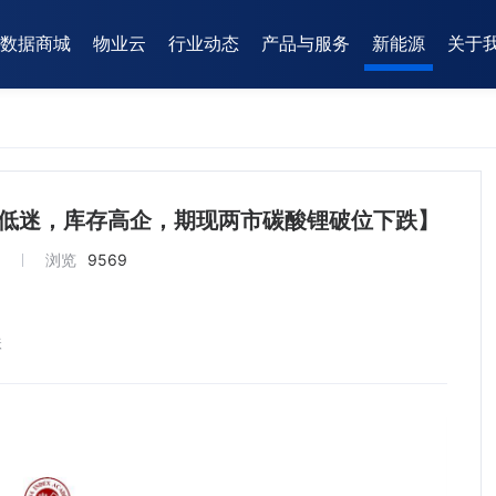
数据商城
物业云
行业动态
产品与服务
新能源
关于
需求低迷，库存高企，期现两市碳酸锂破位下跌】
3
浏览
9569
跌