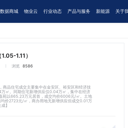
数据商城
物业云
行业动态
产品与服务
新能源
关于
05-1.11）
3
浏览
8586
据显示，商品住宅成交主要集中在金安区、裕安区和经济技
.04万㎡。同期住宅新增供应仅0.04万㎡，集中在经济
苑以665.23万元居首，成交均价6006元/㎡。土地
均价2723元/㎡，商办用地无新增供应但成交0.01万
生成】