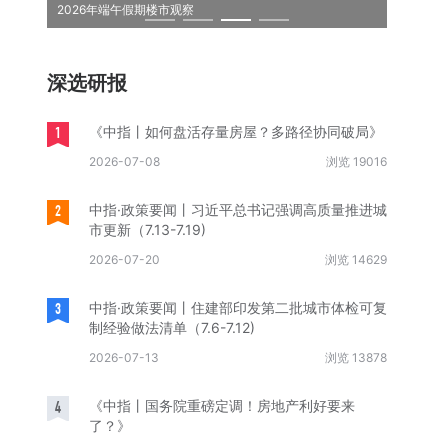
2026年端午假期楼市观察
中国保租
深选研报
1
《中指丨如何盘活存量房屋？多路径协同破局》
2026-07-08
浏览 19016
2
中指·政策要闻丨习近平总书记强调高质量推进城
市更新（7.13-7.19)
2026-07-20
浏览 14629
3
中指·政策要闻丨住建部印发第二批城市体检可复
制经验做法清单（7.6-7.12)
2026-07-13
浏览 13878
4
《中指丨国务院重磅定调！房地产利好要来
了？》