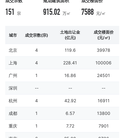
成交宗数
规划建筑面积
成交楼面价
151
915.02
7588
宗
万㎡
元/㎡
土地出让金
成交楼面价
城市
成交宗数(宗)
(亿元)
(元/㎡)
北京
4
119.6
39978
上海
4
228.41
100006
广州
1
16.86
24501
深圳
--
--
--
杭州
4
42.92
16911
成都
1
6.57
13800
重庆
1
7.72
7901