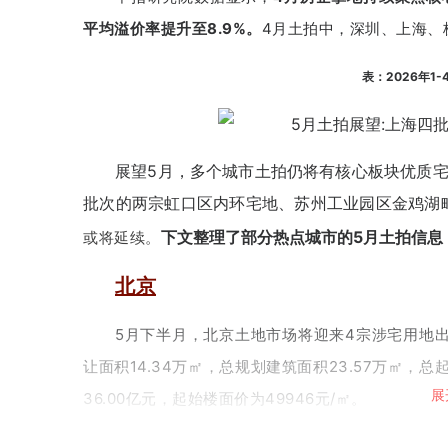
平均溢价率提升至8.9%。
4月土拍中，深圳、上海、
表：2026年1
展望5月，多个城市土拍仍将有核心板块优质
批次的两宗虹口区内环宅地、苏州工业园区金鸡湖
下文整理了部分热点城市的5月土拍信息
或将延续。
北京
5月下半月，北京土地市场
将迎来4宗涉宅用地出
让面积14.34万㎡，总规划建筑面积23.57万㎡，
展
36.00亿元，起始楼面价为49946元/㎡。