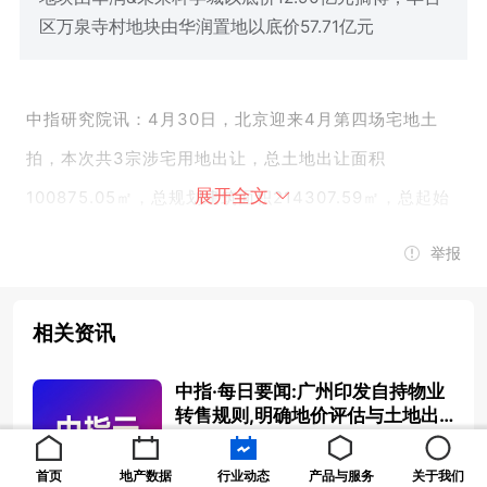
区万泉寺村地块由华润置地以底价57.71亿元
中指研究院讯：4月30日，北京迎来4月第四场宅地土
拍，本次共3宗涉宅用地出让，总土地出让面积
展开全文
100875.05㎡，总规划建筑面积214307.59㎡，总起始
价91.58亿元。
最终3宗地块顺利成交，共收金近91.6亿
举报
元。
相关资讯
朝阳区东坝乡单店区域平房区城中村改造项目
1105-01地块二类城镇住宅用地，编号
中指·每日要闻:广州印发自持物业
京土储挂
转售规则,明确地价评估与土地出
(朝)[2026]016号，土地出让面积25550.38㎡，规划建
让金计收
2026-05-14 08:40:08
筑面积51100.76㎡，容积率2.0，起始价20.96亿元，起
首页
地产数据
行业动态
产品与服务
关于我们