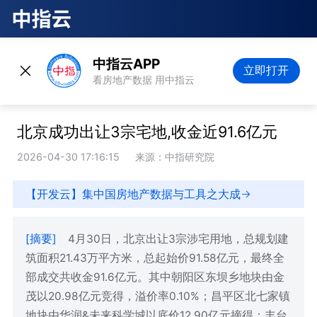
中指云APP
立即打开
看房地产数据 用中指云
北京成功出让3宗宅地,收金近91.6亿元
2026-04-30 17:16:15
来源：中指研究院
【开发云】集中国房地产数据与工具之大成
[摘要]
4月30日，北京出让3宗涉宅用地，总规划建
筑面积21.43万平方米，总起始价91.58亿元，最终全
部成交共收金91.6亿元。其中朝阳区东坝乡地块由金
茂以20.98亿元竞得，溢价率0.10%；昌平区北七家镇
地块由华润&未来科学城以底价12.90亿元摘得；丰台