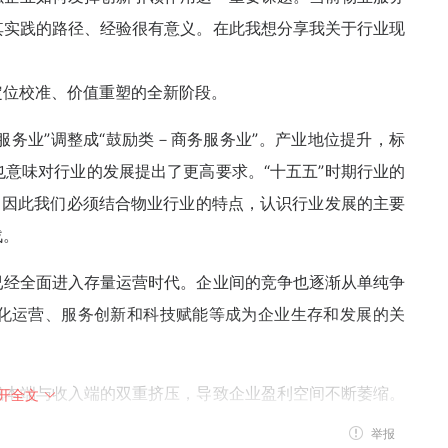
其实践的路径、经验很有意义。在此我想分享我关于行业现
定位校准、价值重塑的全新阶段。
服务业”调整成“鼓励类－商务服务业”。产业地位提升，标
意味对行业的发展提出了更高要求。“十五五”时期行业的
，因此我们必须结合物业行业的特点，认识行业发展的主要
战。
已经全面进入存量运营时代。企业间的竞争也逐渐从单纯争
化运营、服务创新和科技赋能等成为企业生存和发展的关
成本端与收入端的双重挤压，导致企业盈利空间不断萎缩。
开全文
支出持续上涨，不断侵蚀利润；物业费受政策和市场环境限
举报