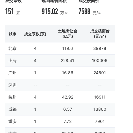
成交宗数
规划建筑面积
成交楼面价
151
915.02
7588
宗
万㎡
元/㎡
土地出让金
成交楼面价
城市
成交宗数(宗)
(亿元)
(元/㎡)
北京
4
119.6
39978
上海
4
228.41
100006
广州
1
16.86
24501
深圳
--
--
--
杭州
4
42.92
16911
成都
1
6.57
13800
重庆
1
7.72
7901