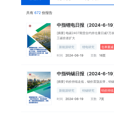
共有
672
份报告
[摘要]
电碳2407期货合约持仓量日减1万
工碳价差扩大
新能源研究
锂电研究
仓单量减
时间
2024-06-19
页数
16页
[摘要]
钨价持续走低，锡价震荡反弹，钨
新能源研究
钨锡研究
钨价持续
时间
2024-06-19
页数
7页