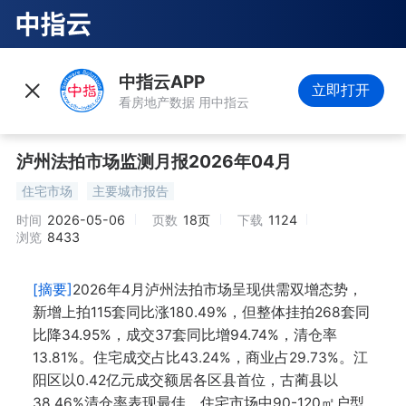
中指云APP
立即打开
看房地产数据 用中指云
泸州法拍市场监测月报2026年04月
住宅市场
主要城市报告
时间
2026-05-06
页数
18页
下载
1124
浏览
8433
[摘要]
2026年4月泸州法拍市场呈现供需双增态势，
新增上拍115套同比涨180.49%，但整体挂拍268套同
比降34.95%，成交37套同比增94.74%，清仓率
13.81%。住宅成交占比43.24%，商业占29.73%。江
阳区以0.42亿元成交额居各区县首位，古蔺县以
38.46%清仓率表现最佳。住宅市场中90-120㎡户型