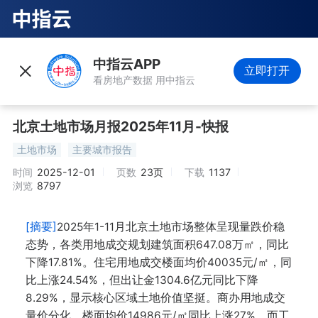
中指云APP
立即打开
看房地产数据 用中指云
北京土地市场月报2025年11月-快报
土地市场
主要城市报告
时间
2025-12-01
页数
23页
下载
1137
浏览
8797
[摘要]
2025年1-11月北京土地市场整体呈现量跌价稳
态势，各类用地成交规划建筑面积647.08万㎡，同比
下降17.81%。住宅用地成交楼面均价40035元/㎡，同
比上涨24.54%，但出让金1304.6亿元同比下降
8.29%，显示核心区域土地价值坚挺。商办用地成交
量价分化，楼面均价14986元/㎡同比上涨27%，而工