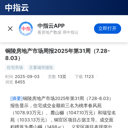
中指云APP
立即打开
看房地产数据 用中指云
铜陵房地产市场周报2025年第31周（7.28-
8.03）
住宅市场
主要城市报告
时间
2025-09-03
页数
13页
下载
1123
浏览
8455
[摘要]
铜陵房地产市场2025年第31周（7.28-8.03）
报告显示，住宅成交金额前三名为桃李春风苑
（1078.93万元）、麓山樾（1047.10万元）和瑞玺名
苑（1033.13万元），铜官区项目占据主导。成交面
积榜首为麓山樾（1498㎡），义安区项目表现突出。