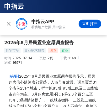
中指云APP
立即打开
看房地产数据 用中指云
2025年6月居民置业意愿调查报告
住宅市场
置业需求报告
调查
置业
时间
2025-07-14
页数
2页
下载
1148
浏览
16971
[摘要]
2025年6月居民置业意愿调查报告显示，居民
购房信心延续底部震荡，入市节奏放缓。调查覆盖31
个省份251个城市，样本以85后-95后二线及三四线城
市青年为主。6月购房意愿环比下降2.6个百分点至
15%，观望情绪提升，一线城市微降，二线及三四线
城市分别下降5个和3个百分点。收入不稳定、房价下