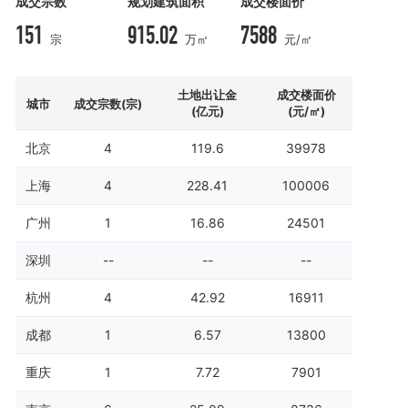
成交宗数
规划建筑面积
成交楼面价
151
915.02
7588
宗
万㎡
元/㎡
土地出让金
成交楼面价
城市
成交宗数(宗)
(亿元)
(元/㎡)
北京
4
119.6
39978
上海
4
228.41
100006
广州
1
16.86
24501
深圳
--
--
--
杭州
4
42.92
16911
成都
1
6.57
13800
重庆
1
7.72
7901