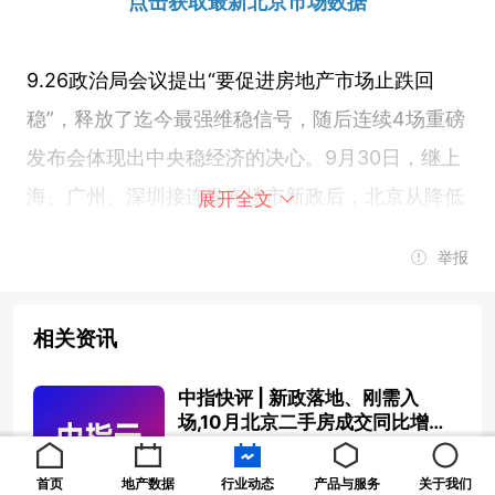
点击获取最新北京市场数据
9.26政治局会议提出“要促进房地产市场止跌回
稳”，释放了迄今最强维稳信号，随后连续4场重磅
发布会体现出中央稳经济的决心。9月30日，继上
海、广州、深圳接连发布楼市新政后，北京从降低
展开全文
存量房贷利率、下调个人住房贷款最低首付款比例
举报
等方面出台政策措施。新政满月，北京楼市表现如
何？
相关资讯
根据中指研究院监测数据
，10月份，北京楼市活跃
中指快评 | 新政落地、刚需入
场,10月北京二手房成交同比增长
度提升。新房方面，10月1号-27号，北京新房成交
46%
2024-10-30 16:27:05
面积大约48万平，环比9月同期增长48%，比去年
首页
地产数据
行业动态
产品与服务
关于我们