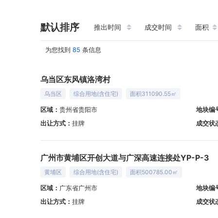
默认排序
推出时间
成交时间
面积
为您找到
85
条信息
乌当区东风镇洛湾村
乌当区
综合用地(含住宅)
面积311090.55㎡
区域：
贵州省贵阳市
地块编
出让方式：
挂牌
成交状
广州市黄埔区开创大道与广深高速连接处YP-P-3
黄埔区
综合用地(含住宅)
面积500785.00㎡
区域：
广东省广州市
地块编
出让方式：
挂牌
成交状