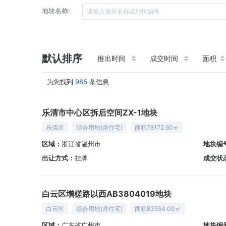
地块名称:
默认排序
推出时间
成交时间
面积
为您找到
985
条信息
乐清市中心区拆后空间ZX-1地块
乐清市
综合用地(含住宅)
面积78172.60㎡
区域：
浙江省温州市
地块编
出让方式：
挂牌
成交状
白云区增槎路以西AB3804019地块
白云区
综合用地(含住宅)
面积83554.00㎡
区域：
广东省广州市
地块编