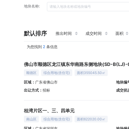
地块名称:
默认排序
推出时间
成交时间
面积
为您找到
2
条信息
佛山市顺德区龙江镇东华南路东侧地块(SD-B(LJ)-04
顺德区
综合用地(含住宅)
面积355045.50㎡
区域：
广东省佛山市
地块编
出让方式：
招标
成交状
桂湾片区一、三、四单元
南山区
综合用地(含住宅)
面积622020.00㎡
区域：
广东省深圳市
地块编