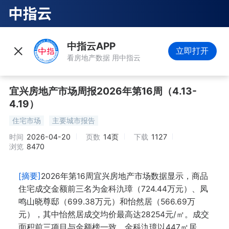
中指云APP
立即打开
看房地产数据 用中指云
宜兴房地产市场周报2026年第16周（4.13-
4.19）
住宅市场
主要城市报告
时间
2026-04-20
页数
14页
下载
1127
浏览
8470
[摘要]
2026年第16周宜兴房地产市场数据显示，商品
住宅成交金额前三名为金科氿璋（724.44万元）、凤
鸣山晓尊邸（699.38万元）和怡然居（566.69万
元），其中怡然居成交均价最高达28254元/㎡。成交
面积前三项目与金额榜一致，金科氿璋以447㎡居