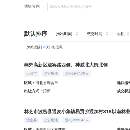
地块名称:
默认排序
推出时间
成交时间
面积
为您找到
403
条信息
燕郊高新区迎宾路西侧、神威北大街北侧
三河市
其它用地
面积5947.00㎡
区域：
河北省廊坊市
地块编
出让方式：
招标
成交状
林芝市波密县通麦小集镇易贡乡通加村318以南林
波密县
其它用地
面积3999.46㎡
区域：
西藏自治区林芝市
地块编