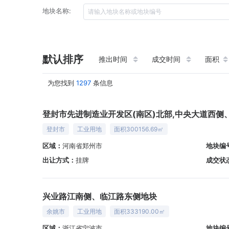
地块名称:
默认排序
推出时间
成交时间
面积
为您找到
1297
条信息
登封市先进制造业开发区(南区)北部,中央大道西侧
登封市
工业用地
面积300156.69㎡
区域：
河南省郑州市
地块编
出让方式：
挂牌
成交状
兴业路江南侧、临江路东侧地块
余姚市
工业用地
面积333190.00㎡
区域：
浙江省宁波市
地块编