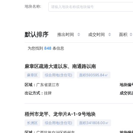
地块名称:
默认排序
推出时间
成交时间
面积
为您找到
848
条信息
麻章区疏港大道以东、南通路以南
麻章区
综合用地(含住宅)
面积593595.84㎡
区域：
广东省湛江市
地块编
出让方式：
挂牌
成交状
梧州市龙平、龙华片A-1-9号地块
长洲区
综合用地(含住宅)
面积341808.00㎡
区域：
广西壮族自治区梧州市
地块编