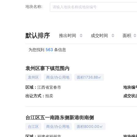
地块名称:
默认排序
推出时间
成交时间
面积
为您找到
563
条信息
袁州区寨下镇范围内
袁州区
商业/办公用地
面积1736.88㎡
区域：
江西省宜春市
地块编
出让方式：
拍卖
成交状
台江区五一南路东侧新港街南侧
台江区
商业/办公用地
面积8000.00㎡
区域：
福建省福州市
地块编