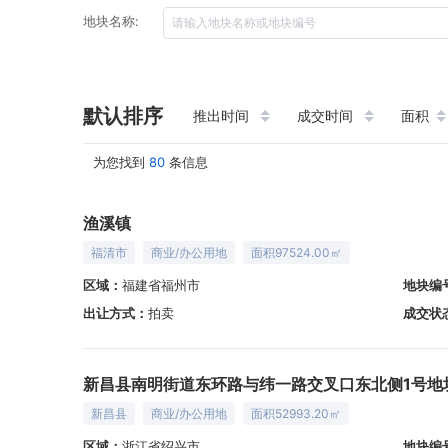
地块名称:
默认排序
推出时间
成交时间
面积
为您找到
80
条信息
渔溪镇
福清市
商业/办公用地
面积97524.00㎡
区域：
福建省福州市
地块编
出让方式：
拍卖
成交状
新昌县南明街道东环路与纬一路交叉口东北侧1号地
新昌县
商业/办公用地
面积52993.20㎡
区域：
浙江省绍兴市
地块编