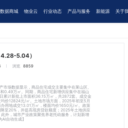
数据商城
物业云
行业动态
产品与服务
新能源
关于
28-5.04）
4
浏览
8859
台房地产市场数据显示，商品住宅成交主要集中在莱山区、
万㎡和0.49万㎡。同期，商品住宅新增供应集中在福山
4日累计新批上市面积36.15万㎡，共2872套。成交金
均价12824元/㎡。土地市场方面，2025年初至5月
商办用地成交13.01万㎡，楼面均价1650元/㎡。政策
至20%，并提高现房贷款额度；2025年土地供应
9公顷。此外，城市产业政策聚焦养老托幼服务，计划新增
为AI自动生成】