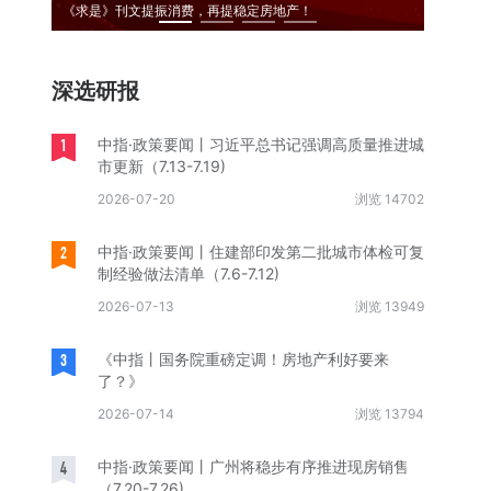
《求是》刊文提振消费，再提稳定房地产！
2026
深选研报
1
中指·政策要闻丨习近平总书记强调高质量推进城
市更新（7.13-7.19)
2026-07-20
浏览 14702
2
中指·政策要闻丨住建部印发第二批城市体检可复
制经验做法清单（7.6-7.12)
2026-07-13
浏览 13949
3
《中指丨国务院重磅定调！房地产利好要来
了？》
2026-07-14
浏览 13794
4
中指·政策要闻丨广州将稳步有序推进现房销售
（7.20-7.26)