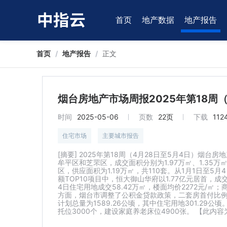
首页
地产数据
地产报告
首页
/
地产报告
/
正文
烟台房地产市场周报2025年第18周（4.
时间
2025-05-06
页数
22页
下载
112
住宅市场
主要城市报告
[摘要] 2025年第18周（4月28日至5月4日）烟
牟平区和芝罘区，成交面积分别为1.97万㎡、1.35
区，供应面积为1.19万㎡，共110套。从1月1日至5月
额TOP10项目中，恒大御山华府以1.77亿元居首，成交
4日住宅用地成交58.42万㎡，楼面均价2272元/㎡；
方面，烟台市调整了公积金贷款政策，二套房首付比例降
计划总量为1589.26公顷，其中住宅用地301.2
托位3000个，建设家庭养老床位4900张。 【此内容