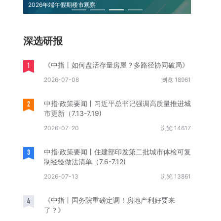
2026年端午假期楼市观察
中国保租
深选研报
1
《中指丨如何盘活存量房屋？多路径协同破局》
2026-07-08
浏览 18961
2
中指·政策要闻丨习近平总书记强调高质量推进城
市更新（7.13-7.19)
2026-07-20
浏览 14617
3
中指·政策要闻丨住建部印发第二批城市体检可复
制经验做法清单（7.6-7.12)
2026-07-13
浏览 13861
4
《中指丨国务院重磅定调！房地产利好要来
了？》