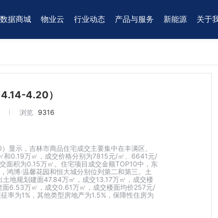
数据商城
物业云
行业动态
产品与服务
新能源
关于
14-4.20）
浏览
9316
-4.20）显示，吉林市商品住宅成交主要集中在丰满区、
和0.19万㎡，成交价格分别为7815元/㎡、6641元/
成交面积为0.15万㎡。住宅项目成交金额TOP10中，东
榜首，鸿博·温馨花园和恒大城分别位列第二和第三。土
土地规划建面47.84万㎡，成交13.17万㎡，成交楼
6.53万㎡，成交0.61万㎡，成交楼面均价257元/
率为1%，其他类型房地产为1.5%，保障性住房为