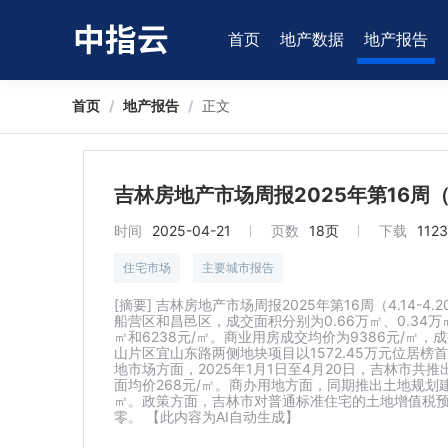
首页
地产数据
地产报告
首页
/
地产报告
/
正文
吉林房地产市场周报2025年第16周（4.
时间
2025-04-21
页数
18页
下载
1123
住宅市场
主要城市报告
[摘要] 吉林房地产市场周报2025年第16周（4.14
船营区和昌邑区，成交面积分别为0.66万㎡、0.34万㎡
㎡和6238元/㎡。商业用房成交均价为9386元/㎡，
山片区宜山东路两侧地块项目以1572.45万元位居
地市场方面，2025年1月1日至4月20日，吉林市共推出
面均价268元/㎡。商办用地方面，同期推出土地规划建面
㎡。政策方面，吉林市对普通标准住宅的土地增值税预征
零。 【此内容为AI自动生成】