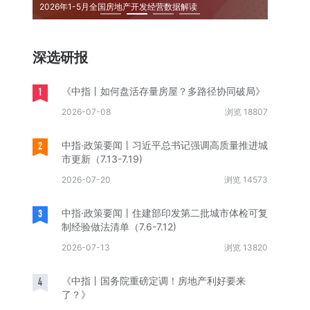
2026年1-5月全国房地产开发经营数据解读
2026
深选研报
1
《中指丨如何盘活存量房屋？多路径协同破局》
2026-07-08
浏览 18807
2
中指·政策要闻丨习近平总书记强调高质量推进城
市更新（7.13-7.19)
2026-07-20
浏览 14573
3
中指·政策要闻丨住建部印发第二批城市体检可复
制经验做法清单（7.6-7.12)
2026-07-13
浏览 13820
4
《中指丨国务院重磅定调！房地产利好要来
了？》