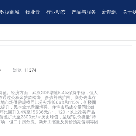
数据商城
物业云
行业动态
产品与服务
新能源
关于
8
浏览
11374
化特征。经济方面，武汉GDP增速5.4%保持平稳，但人
新政通过公积金贷款松绑、多孩补贴扩围、商办去库存
市场供需规模同比分别增长66%和115%，但楼面
块占比提升，民企拿地意愿增强。住宅市场成交量同比微
比回升3.4%至15636元/㎡，120㎡以上改善产品
差扩大至2300元/㎡历史峰值，呈现"以价换量"特
市场，但二手房分流、新开工缩量及房价预期偏弱等因