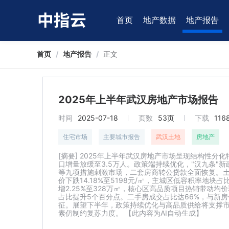
首页
地产数据
地产报告
首页
/
地产报告
/
正文
2025年上半年武汉房地产市场报告
时间
2025-07-18
页数
53页
下载
116
住宅市场
主要城市报告
武汉土地
房地产
[摘要] 2025年上半年武汉房地产市场呈现结构性分
口增量放缓至3.5万人。政策端持续优化，"汉九条"
等九项措施刺激市场，二套房商转公贷款全面恢复。土地
价下跌14.18%至5198元/㎡，主城区低容积率地
增2.25%至328万㎡，核心区高品质项目热销带动均价环
占比提升5个百分点。二手房成交占比达66%，与新房价
征。展望下半年，政策持续优化与高品质供给将支撑
素仍制约复苏力度。 【此内容为AI自动生成】