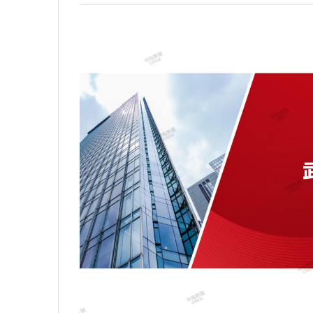
筹集模式全景复盘