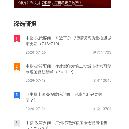
《求是》刊文提振消费，再提稳定房地产！
2026
深选研报
1
中指·政策要闻丨习近平总书记强调高质量推进城
市更新（7.13-7.19)
2026-07-20
浏览 14703
2
中指·政策要闻丨住建部印发第二批城市体检可复
制经验做法清单（7.6-7.12)
2026-07-13
浏览 13949
3
《中指丨国务院重磅定调！房地产利好要来
了？》
2026-07-14
浏览 13794
4
中指·政策要闻丨广州将稳步有序推进现房销售
（7.20-7.26)