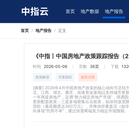
首页
地产数据
地产报告
首页
/
地产报告
/
正文
《中指丨中国房地产政策跟踪报告（2
时间
2026-05-06
页数
36页
下载
132
政策解读
月度跟踪
政策月报
[摘要] 2026年4月中国房地产政策的核心动向可总
北、江西、湖北、重庆，加速资金落地以支持城市更
一年再提房地产，定调“努力稳定房地产市场”，强调
更新配套政策；三是多地密集出台政策，如深圳放宽限
贷款（最高额度达360万元），并推动存量盘活（如非
向体现“托而不举”，通过供需两端发力稳定市场预期。