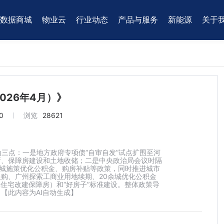
数据商城
物业云
行业动态
产品与服务
新能源
关于
026年4月）》
0
浏览
28621
结为三点：一是地方政府专项债“自审自发”试点扩围至河
新、保障房建设和土地收储；二是中央政治局会议时隔
因城施策优化公积金、购房补贴等政策，同时推进城市
购、广州探索工商业用地续期、20余城优化公积金
住宅改建保障房）和“好房子”标准建设。整体政策导
 【此内容为AI自动生成】