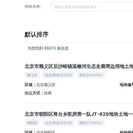
地块名称:
默认排序
为您找到
88970
条信息
顺义区
综合用地(含住宅)
面积204239㎡
区域：
北京顺义区
地块编
出让方式：
挂牌
朝阳区
综合用地(含住宅)
面积171302㎡
区域：
北京朝阳区
地块编