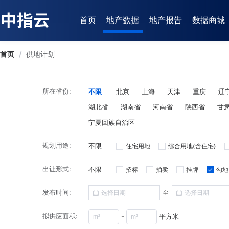
首页
地产数据
地产报告
数据商城
首页
/
供地计划
所在省份:
不限
北京
上海
天津
重庆
辽
湖北省
湖南省
河南省
陕西省
甘
宁夏回族自治区
规划用途:
不限
住宅用地
综合用地(含住宅)
出让形式:
不限
招标
拍卖
挂牌
勾地
发布时间:
至
拟供应面积:
-
平方米