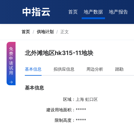
首页
地产数据
地产报告
首页
/
供地计划
/
正文
免
北外滩地区hk315-11地块
费
申
请
试
基本信息
拟供应信息
周边分析
踏勘
用
基本信息
区域：
上海 虹口区
建设用地面积：
*****
限制高度：
*****