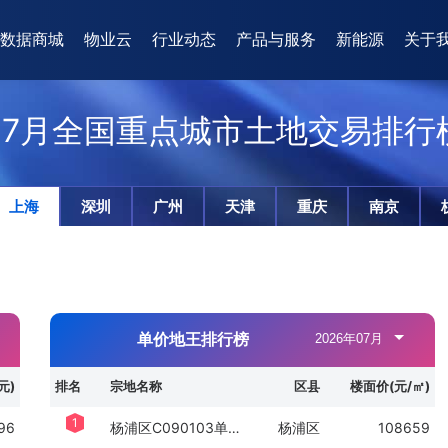
数据商城
物业云
行业动态
产品与服务
新能源
关于
7月全国重点城市土地交易排行
上海
深圳
广州
天津
重庆
南京
单价地王排行榜
元)
排名
宗地名称
区县
楼面价(元/㎡)
1
96
杨浦区C090103单元03A1-05地块
杨浦区
108659