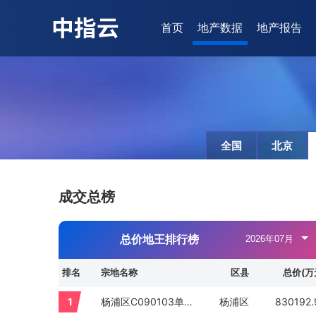
首页
地产数据
地产报告
全国
北京
成交总榜
总价地王排行榜
排名
宗地名称
区县
总价(万
1
杨浦区C090103单元03A2-02地块
杨浦区
830192.