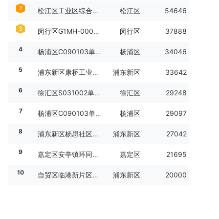
2
松江区工业区综合保税区A 区III-95（12-05）号地块
松江区
54646
3
闵行区G1MH-0001单元III-T01-F01-02A地块
闵行区
37888
4
杨浦区C090103单元03A2-02地块
杨浦区
34046
5
浦东新区康桥工业区东区H06B-02地块
浦东新区
33642
6
徐汇区S031002单元N06-38地块
徐汇区
29248
7
杨浦区C090103单元03A1-05地块
杨浦区
29097
8
浦东新区杨思社区Z000602单元21Aa-04地块
浦东新区
27042
9
嘉定区安亭镇环同济片区JDC3-0702单元02-01地块
嘉定区
21695
10
自贸区临港新片区PDS7-0201单元A02d-07地块
浦东新区
20000