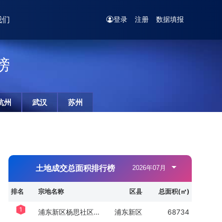
我们
登录
注册
数据填报
榜
杭州
武汉
苏州
土地成交总面积排行榜
排名
宗地名称
区县
总面积(㎡)
1
浦东新区杨思社区Z000602单元21Ab-01地块、经三路地上E、F地块及地下空间C地块、21Ca-01地块地下空间、经一路地下空间D地块
浦东新区
68734