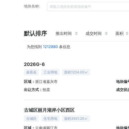
地块名称:
默认排序
推出时间
成交时间
面积
为您找到
1212880
条信息
2026G-6
嘉善县
工业用地
面积1224.00㎡
区域：
浙江省嘉兴市
地块编
出让方式：
拍卖
成交状
古城区丽月湖岸小区西区
古城区
住宅用地
面积3931.20㎡
区域：
云南省丽江市
地块编